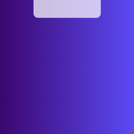
ENTERPRISE
Collaboration +
Mail
Inkl. Office
Mail & Mail Archiv
ENTERPRISE
Collaboration auf
Anfrage
Enterprise Pakete
bitte anfragen